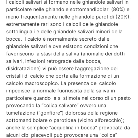
I calcoli salivari si formano nelle ghiandole salivari in
particolare nelle ghiandole sottomandibolari (80%) e
meno frequentemente nelle ghiandole parotidi (20%),
estremamente rari sono i calcoli delle ghiandole
sottolinguali e delle ghiandole salivari minori della
bocca. Il calcio è normalmente secreto dalle
ghiandole salivari e ove esistono condizioni che
favoriscono la stasi della saliva (anomalie dei dotti
salivari, infezioni retrograde dalla bocca,
disidratazione) vi può essere l’aggregazione dei
cristalli di calcio che porta alla formazione di un
calcolo macroscopico. La presenza del calcolo
impedisce la normale fuoriuscita della saliva in
particolare quando la si stimola nel corso di un pasto
provocando la “colica salivare” ovvero una
tumefazione (“gonfiore”) dolorosa della regione
sottomandibolare o parotidea (vicino all’orecchio);
anche la semplice “acquolina in bocca” provocata da
alcuni cibi piacevoli può provocare una “colica”