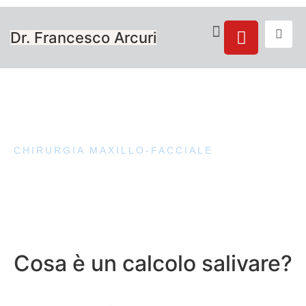
Dr. Francesco Arcuri
CHIRURGIA MAXILLO-FACCIALE
CHIRURGIA PLASTICA DEL VOLTO
CHIRURGIA MAXILLO-FACCIALE
Scialoendoscopia
ghiandole salivari
Cosa è un calcolo salivare?